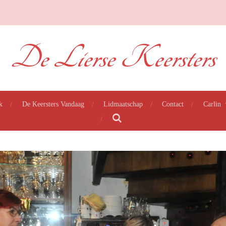
De Lierse Keersters
k
De Keersters Vandaag
Lidmaatschap
Contact
Carlin