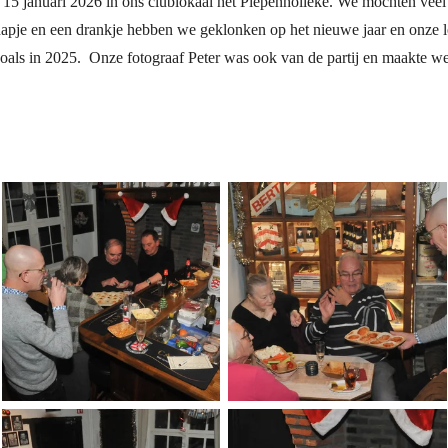
15 januari 2026 in ons clublokaal het Piepenholleke. We mochten vee
hapje en een drankje hebben we geklonken op het nieuwe jaar en onze 
oals in 2025. Onze fotograaf Peter was ook van de partij en maakte wer