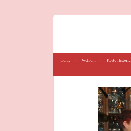
Ga
direct
naar
de
hoofdinhoud
Home
Welkom
Korte Historie