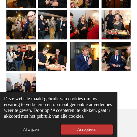
Deze website maakt gebruik van cookies om uw
ervaring te verbeteren en op maat gemaakte advertenties
weer te geven. Door op ‘Accepteren’ te klikken, gaat u
akkoord met het gebruik van alle cookies.
D
D
S
P
D
e
e
h
i
e
Afwijzen
Accepteren
© 2025 - 2026 De Lierse Keersters
l
e
a
n
l