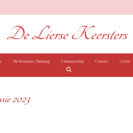
De Lierse Keersters
k
De Keersters Vandaag
Lidmaatschap
Contact
Carlin
ie 2023